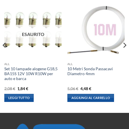
ESAURITO
ALL
ALL
Set 10 lampade alogene G18,5
10 Metri Sonda Passacavi
BA15S 12V 10W R10W per
Diametro 4mm
auto e barca
Il
Il
Il
Il
2,08
€
1,84
€
5,06
€
4,48
€
prezzo
prezzo
prezzo
prezzo
originale
attuale
originale
attuale
LEGGI TUTTO
AGGIUNGI AL CARRELLO
era:
è:
era:
è:
2,08 €.
1,84 €.
5,06 €.
4,48 €.