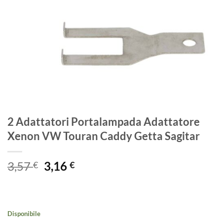
2 Adattatori Portalampada Adattatore
Xenon VW Touran Caddy Getta Sagitar
Il
Il
3,57
3,16
€
€
prezzo
prezzo
originale
attuale
era:
è:
3,57 €.
3,16 €.
Disponibile