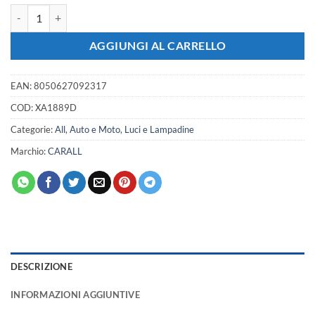
2 Adattatori Portalampada Adattatore Xenon VW Touran Caddy Getta 
AGGIUNGI AL CARRELLO
EAN:
8050627092317
COD:
XA1889D
Categorie:
All
,
Auto e Moto
,
Luci e Lampadine
Marchio:
CARALL
DESCRIZIONE
INFORMAZIONI AGGIUNTIVE