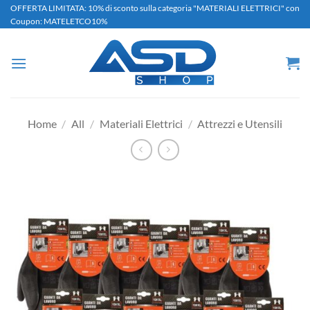
Salta
OFFERTA LIMITATA: 10% di sconto sulla categoria "MATERIALI ELETTRICI" con
Coupon: MATELETCO10%
ai
contenuti
Home
/
All
/
Materiali Elettrici
/
Attrezzi e Utensili