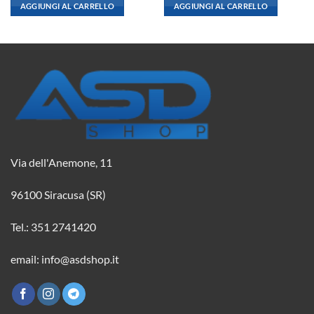
originale
attuale
originale
attuale
AGGIUNGI AL CARRELLO
AGGIUNGI AL CARRELLO
era:
è:
era:
è:
2,08 €.
1,84 €.
5,06 €.
4,48 €.
Via dell'Anemone, 11
96100 Siracusa (SR)
Tel.: 351 2741420
email: info@asdshop.it