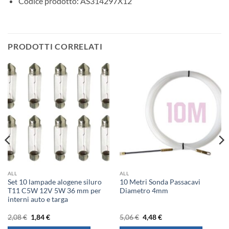
Codice prodotto: AS314297X12
PRODOTTI CORRELATI
ALL
ALL
Set 10 lampade alogene siluro
10 Metri Sonda Passacavi
T11 C5W 12V 5W 36 mm per
Diametro 4mm
interni auto e targa
Il
Il
Il
Il
2,08
€
1,84
€
5,06
€
4,48
€
prezzo
prezzo
prezzo
prezzo