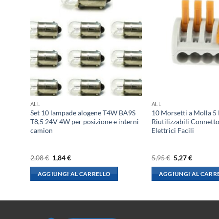
ALL
ALL
1W
Set 10 lampade alogene T4W BA9S
10 Morsetti a Molla 5
tibili
T8,5 24V 4W per posizione e interni
Riutilizzabili Connett
camion
Elettrici Facili
Il
Il
Il
Il
2,08
€
1,84
€
5,95
€
5,27
€
prezzo
prezzo
prezzo
prezzo
originale
attuale
originale
attuale
AGGIUNGI AL CARRELLO
AGGIUNGI AL CARR
era:
è:
era:
è:
2,08 €.
1,84 €.
5,95 €.
5,27 €.