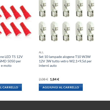
ALL
ine LED T5 12V
Set 10 lampade alogene T10 W3W
SMD 5050 per
12V 3W tutto vetro W2,1×9,5d per
o e moto
interni auto
l
Il
Il
2,08
€
1,84
€
rezzo
prezzo
prezzo
le
ttuale
originale
attuale
L CARRELLO
AGGIUNGI AL CARRELLO
:
era:
è:
,73 €.
2,08 €.
1,84 €.