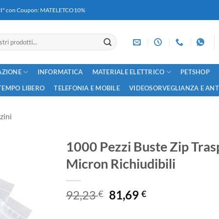
RICI" con Coupon: MATELETCO10%
AZIONE
INFORMATICA
MATERIALE ELETTRICO
PETSHOP
TEMPO LIBERO
TELEFONIA E MOBILE
VIDEOSORVEGLIANZA E AN
zini
1000 Pezzi Buste Zip Tra
Micron Richiudibili
Il
Il
92,23
81,69
€
€
prezzo
prezzo
originale
attuale