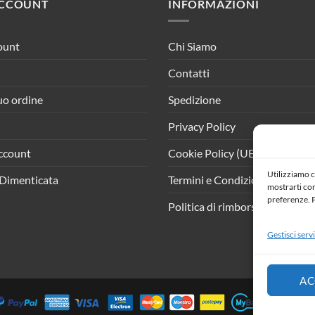
ACCOUNT
INFORMAZIONI
ount
Chi Siamo
Contatti
tuo ordine
Spedizione
Privacy Policy
ccount
Cookie Policy (UE)
Utilizziamo c
Dimenticata
Termini e Condizioni
mostrarti cont
preferenze. P
Politica di rimborso e resi
Gestisci servi
AC