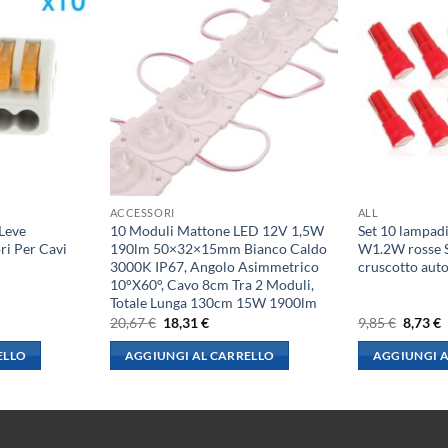
ACCESSORI
ALL
 Leve
10 Moduli Mattone LED 12V 1,5W
Set 10 lampad
ori Per Cavi
190lm 50×32×15mm Bianco Caldo
W1.2W rosse 
3000K IP67, Angolo Asimmetrico
cruscotto aut
10°X60°, Cavo 8cm Tra 2 Moduli,
Totale Lunga 130cm 15W 1900lm
Il
Il
Il
I
20,67
€
18,31
€
9,85
€
8,73
€
prezzo
prezzo
prezzo
p
originale
attuale
origina
a
ELLO
AGGIUNGI AL CARRELLO
AGGIUNGI A
era:
è:
era:
è
20,67 €.
18,31 €.
9,85 €.
8