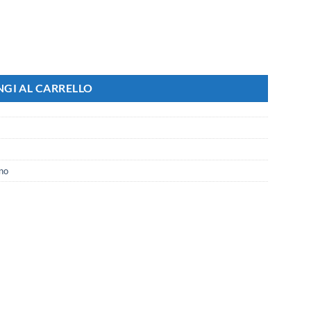
re 50 Micron Richiudibili quantità
GI AL CARRELLO
no