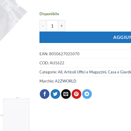
era:
è:
92,23 €.
81,69 €.
Disponibile
1000 Pezzi Buste Zip Trasparenti 16x22 cm Spesso
AGGIUN
EAN:
8050627025070
COD:
AU1622
Categorie:
All
,
Articoli Uffici e Magazzini
,
Casa e Giardi
Marchio:
A2ZWORLD