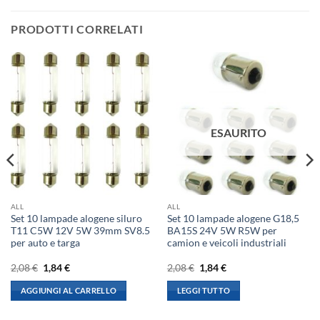
PRODOTTI CORRELATI
ESAURITO
ALL
ALL
Set 10 lampade alogene siluro
Set 10 lampade alogene G18,5
T11 C5W 12V 5W 39mm SV8.5
BA15S 24V 5W R5W per
per auto e targa
camion e veicoli industriali
Il
Il
Il
Il
2,08
€
1,84
€
2,08
€
1,84
€
prezzo
prezzo
prezzo
prezzo
originale
attuale
originale
attuale
AGGIUNGI AL CARRELLO
LEGGI TUTTO
era:
è:
era:
è:
2,08 €.
1,84 €.
2,08 €.
1,84 €.