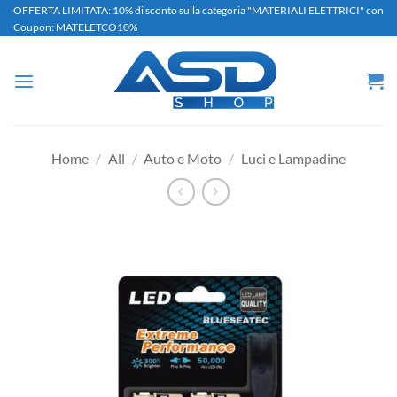
Salta
OFFERTA LIMITATA: 10% di sconto sulla categoria "MATERIALI ELETTRICI" con
Coupon: MATELETCO10%
ai
contenuti
Home
/
All
/
Auto e Moto
/
Luci e Lampadine