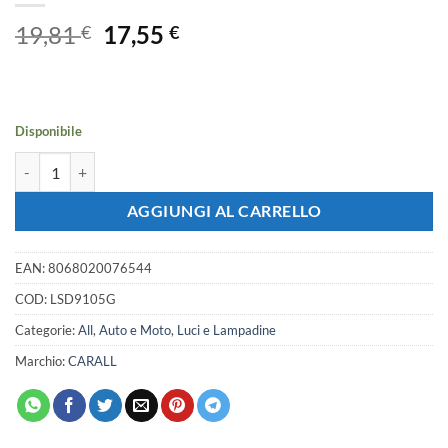
Il
Il
19,81
17,55
€
€
prezzo
prezzo
originale
attuale
era:
è:
19,81 €.
17,55 €.
Disponibile
10 Lampada Led T10 W5W Canbus 12V 5 SMD 5050 Green Verde + Leva
AGGIUNGI AL CARRELLO
EAN:
8068020076544
COD:
LSD9105G
Categorie:
All
,
Auto e Moto
,
Luci e Lampadine
Marchio:
CARALL