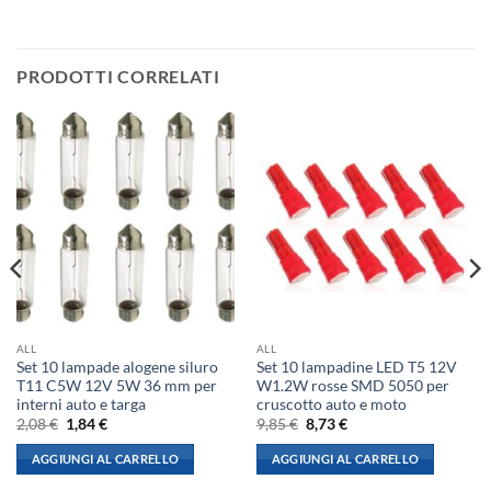
PRODOTTI CORRELATI
ALL
ALL
Set 10 lampade alogene siluro
Set 10 lampadine LED T5 12V
T11 C5W 12V 5W 36 mm per
W1.2W rosse SMD 5050 per
interni auto e targa
cruscotto auto e moto
Il
Il
Il
Il
2,08
€
1,84
€
9,85
€
8,73
€
prezzo
prezzo
prezzo
prezzo
originale
attuale
originale
attuale
AGGIUNGI AL CARRELLO
AGGIUNGI AL CARRELLO
era:
è:
era:
è:
2,08 €.
1,84 €.
9,85 €.
8,73 €.