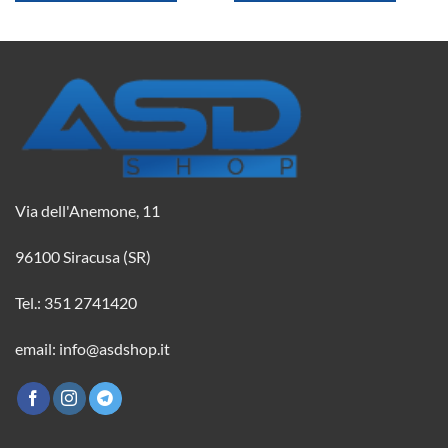
9,85 €.
8,73 €.
2,08 €.
1,84 €.
Via dell'Anemone, 11
96100 Siracusa (SR)
Tel.: 351 2741420
email: info@asdshop.it