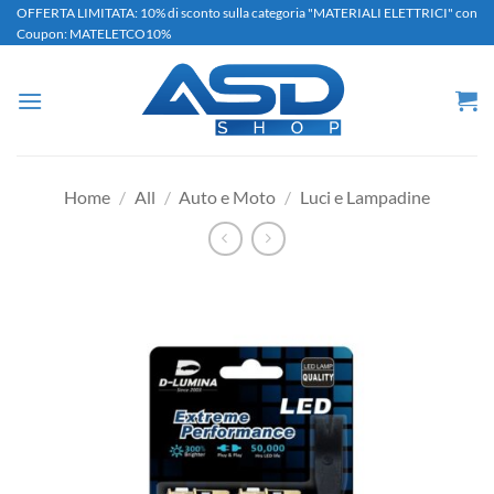
Salta
OFFERTA LIMITATA: 10% di sconto sulla categoria "MATERIALI ELETTRICI" con
Coupon: MATELETCO10%
ai
contenuti
Home
/
All
/
Auto e Moto
/
Luci e Lampadine