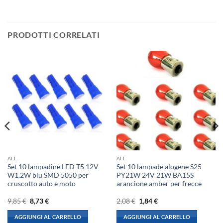
PRODOTTI CORRELATI
ALL
ALL
Set 10 lampadine LED T5 12V
Set 10 lampade alogene S25
W1.2W blu SMD 5050 per
PY21W 24V 21W BA15S
cruscotto auto e moto
arancione amber per frecce
Il
Il
Il
Il
9,85
€
8,73
€
2,08
€
1,84
€
prezzo
prezzo
prezzo
prezzo
originale
attuale
originale
attuale
AGGIUNGI AL CARRELLO
AGGIUNGI AL CARRELLO
era:
è:
era:
è: