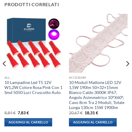
PRODOTTI CORRELATI
ALL
ACCESSORI
10 Lampadine Led T5 12V
10 Moduli Mattone LED 12V
W1,2W Colore Rosa Pink Con 1
1,5W 190lm 50×32×15mm
Smd 5050 Luci Cruscotto Auto
Bianco Caldo 3000K IP67,
Angolo Asimmetrico 10°X60°,
Cavo 8cm Tra 2 Moduli, Totale
Lunga 130cm 15W 1900lm
Il
Il
Il
Il
8,84
€
7,83
€
20,67
€
18,31
€
prezzo
prezzo
prezzo
prezzo
originale
attuale
originale
attuale
AGGIUNGI AL CARRELLO
AGGIUNGI AL CARRELLO
era:
è:
era:
è:
8,84 €.
7,83 €.
20,67 €.
18,31 €.