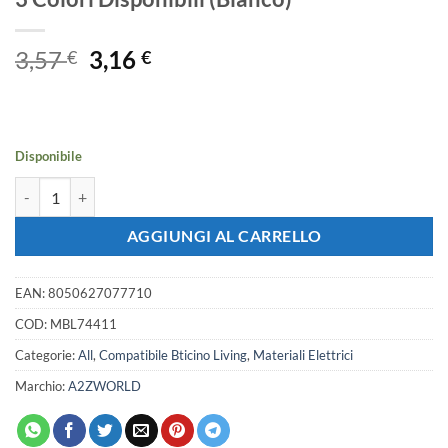
Il
Il
3,57
3,16
€
€
prezzo
prezzo
originale
attuale
era:
è:
3,57 €.
3,16 €.
Disponibile
Placca Plastica Quadrata MBL 4 Moduli/Posti Compatibile Bticino Livin
AGGIUNGI AL CARRELLO
EAN:
8050627077710
COD:
MBL74411
Categorie:
All
,
Compatibile Bticino Living
,
Materiali Elettrici
Marchio:
A2ZWORLD