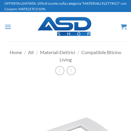
Salta
OFFERTA LIMITATA: 10% di sconto sulla categoria "MATERIALI ELETTRICI" con
Coupon: MATELETCO10%
ai
contenuti
Home
/
All
/
Materiali Elettrici
/
Compatibile Bticino
Living